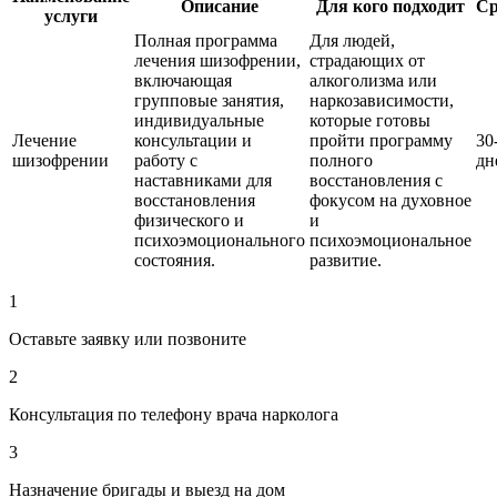
Описание
Для кого подходит
Ср
услуги
Полная программа
Для людей,
лечения шизофрении,
страдающих от
включающая
алкоголизма или
групповые занятия,
наркозависимости,
индивидуальные
которые готовы
Лечение
консультации и
пройти программу
30
шизофрении
работу с
полного
дн
наставниками для
восстановления с
восстановления
фокусом на духовное
физического и
и
психоэмоционального
психоэмоциональное
состояния.
развитие.
1
Оставьте заявку или позвоните
2
Консультация по телефону врача нарколога
3
Назначение бригады и выезд на дом