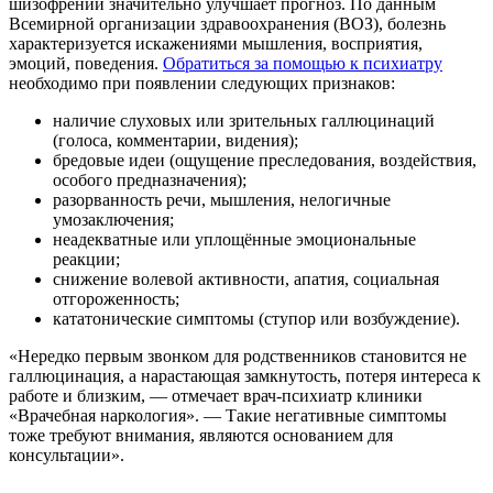
шизофрении значительно улучшает прогноз. По данным
Всемирной организации здравоохранения (ВОЗ), болезнь
характеризуется искажениями мышления, восприятия,
эмоций, поведения.
Обратиться за помощью к психиатру
необходимо при появлении следующих признаков:
наличие слуховых или зрительных галлюцинаций
(голоса, комментарии, видения);
бредовые идеи (ощущение преследования, воздействия,
особого предназначения);
разорванность речи, мышления, нелогичные
умозаключения;
неадекватные или уплощённые эмоциональные
реакции;
снижение волевой активности, апатия, социальная
отгороженность;
кататонические симптомы (ступор или возбуждение).
«Нередко первым звонком для родственников становится не
галлюцинация, а нарастающая замкнутость, потеря интереса к
работе и близким, — отмечает врач-психиатр клиники
«Врачебная наркология». — Такие негативные симптомы
тоже требуют внимания, являются основанием для
консультации».