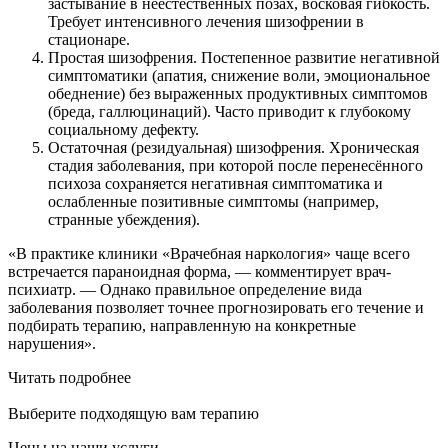
застывание в неестественных позах, восковая гибкость.
Требует интенсивного лечения шизофрении в
стационаре.
Простая шизофрения. Постепенное развитие негативной
симптоматики (апатия, снижение воли, эмоциональное
обеднение) без выраженных продуктивных симптомов
(бреда, галлюцинаций). Часто приводит к глубокому
социальному дефекту.
Остаточная (резидуальная) шизофрения. Хроническая
стадия заболевания, при которой после перенесённого
психоза сохраняется негативная симптоматика и
ослабленные позитивные симптомы (например,
странные убеждения).
«В практике клиники «Врачебная наркология» чаще всего
встречается параноидная форма, — комментирует врач-
психиатр. — Однако правильное определение вида
заболевания позволяет точнее прогнозировать его течение и
подбирать терапию, направленную на конкретные
нарушения».
Читать подробнее
Выберите подходящую вам терапию
Цены на наши услуги