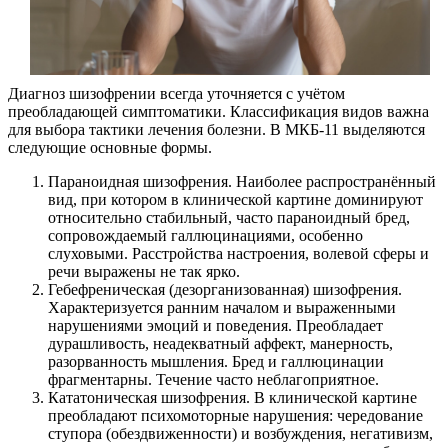
Диагноз шизофрении всегда уточняется с учётом
преобладающей симптоматики. Классификация видов важна
для выбора тактики лечения болезни. В МКБ-11 выделяются
следующие основные формы.
Параноидная шизофрения. Наиболее распространённый
вид, при котором в клинической картине доминируют
относительно стабильный, часто параноидный бред,
сопровождаемый галлюцинациями, особенно
слуховыми. Расстройства настроения, волевой сферы и
речи выражены не так ярко.
Гебефреническая (дезорганизованная) шизофрения.
Характеризуется ранним началом и выраженными
нарушениями эмоций и поведения. Преобладает
дурашливость, неадекватный аффект, манерность,
разорванность мышления. Бред и галлюцинации
фрагментарны. Течение часто неблагоприятное.
Кататоническая шизофрения. В клинической картине
преобладают психомоторные нарушения: чередование
ступора (обездвиженности) и возбуждения, негативизм,