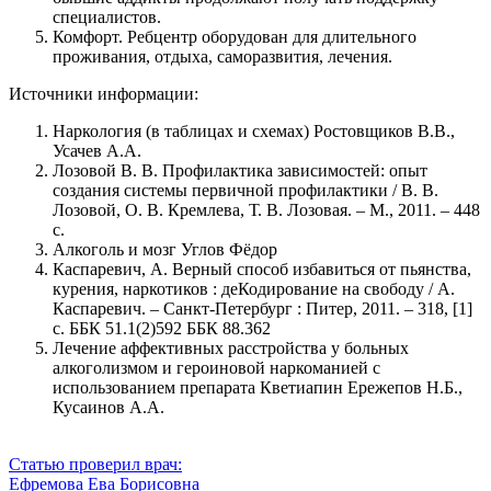
специалистов.
Комфорт. Ребцентр оборудован для длительного
проживания, отдыха, саморазвития, лечения.
Источники информации:
Наркология (в таблицах и схемах) Ростовщиков В.В.,
Усачев А.А.
Лозовой В. В. Профилактика зависимостей: опыт
создания системы первичной профилактики / В. В.
Лозовой, О. В. Кремлева, Т. В. Лозовая. – М., 2011. – 448
с.
Алкоголь и мозг Углов Фёдор
Каспаревич, А. Верный способ избавиться от пьянства,
курения, наркотиков : деКодирование на свободу / А.
Каспаревич. – Санкт-Петербург : Питер, 2011. – 318, [1]
с. ББК 51.1(2)592 ББК 88.362
Лечение аффективных расстройства у больных
алкоголизмом и героиновой наркоманией с
использованием препарата Кветиапин Ережепов Н.Б.,
Кусаинов А.А.
Статью проверил врач:
Ефремова Ева Борисовна