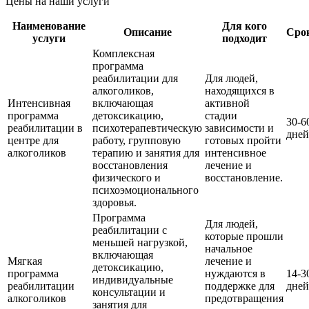
Цены на наши услуги
Наименование
Для кого
Описание
Сро
услуги
подходит
Комплексная
программа
реабилитации для
Для людей,
алкоголиков,
находящихся в
Интенсивная
включающая
активной
программа
детоксикацию,
стадии
30-6
реабилитации в
психотерапевтическую
зависимости и
дней
центре для
работу, групповую
готовых пройти
алкоголиков
терапию и занятия для
интенсивное
восстановления
лечение и
физического и
восстановление.
психоэмоционального
здоровья.
Программа
Для людей,
реабилитации с
которые прошли
меньшей нагрузкой,
начальное
включающая
Мягкая
лечение и
детоксикацию,
программа
нуждаются в
14-3
индивидуальные
реабилитации
поддержке для
дней
консультации и
алкоголиков
предотвращения
занятия для